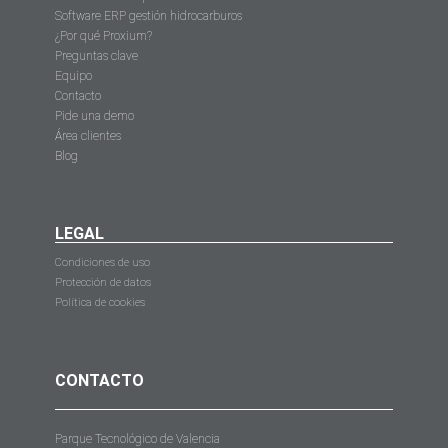
Software ERP gestión hidrocarburos
¿Por qué Proxium?
Preguntas clave
Equipo
Contacto
Pide una demo
Área clientes
Blog
LEGAL
Condiciones de uso
Protección de datos
Política de cookies
CONTACTO
Parque Tecnológico de Valencia