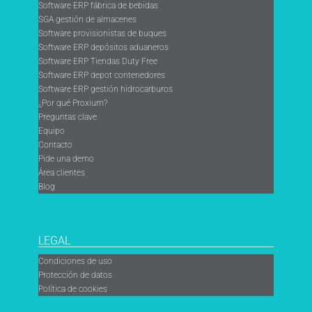
Software ERP fábrica de bebidas
SGA gestión de almacenes
Software provisionistas de buques
Software ERP depósitos aduaneros
Software ERP Tiendas Duty Free
Software ERP depot contenedores
Software ERP gestión hidrocarburos
¿Por qué Proxium?
Preguntas clave
Equipo
Contacto
Pide una demo
Área clientes
Blog
LEGAL
Condiciones de uso
Protección de datos
Política de cookies