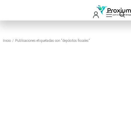
Inicio
Publicaciones etiquetadas con "depósitos fiscales"
Estás aquí: