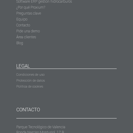
Software ERP gestión hidrocarburos
¿Por qué Proxium?
Preguntas clave
Equipo
Contacto
Pide una demo
Área clientes
Blog
LEGAL
Condiciones de uso
Protección de datos
Política de cookies
CONTACTO
Parque Tecnológico de Valencia
Ronda Narciso Monturiol, 17 B