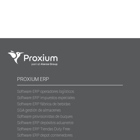
muchas exigencias legales a las que están sujetos.
PROXIUM ERP
Software ERP operadores logísticos
Software ERP impuestos especiales
Software ERP fábrica de bebidas
SGA gestión de almacenes
Software provisionistas de buques
Software ERP depósitos aduaneros
Software ERP Tiendas Duty Free
Software ERP depot contenedores