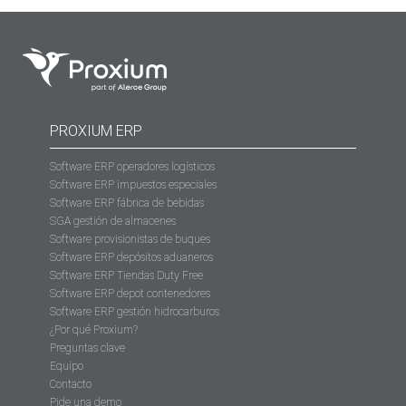
PROXIUM ERP
Software ERP operadores logísticos
Software ERP impuestos especiales
Software ERP fábrica de bebidas
SGA gestión de almacenes
Software provisionistas de buques
Software ERP depósitos aduaneros
Software ERP Tiendas Duty Free
Software ERP depot contenedores
Software ERP gestión hidrocarburos
¿Por qué Proxium?
Preguntas clave
Equipo
Contacto
Pide una demo