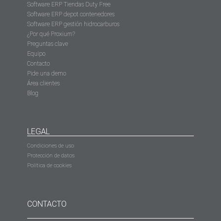
Software ERP Tiendas Duty Free
Software ERP depot contenedores
Software ERP gestión hidrocarburos
¿Por qué Proxium?
Preguntas clave
Equipo
Contacto
Pide una demo
Área clientes
Blog
LEGAL
Condiciones de uso
Protección de datos
Política de cookies
CONTACTO