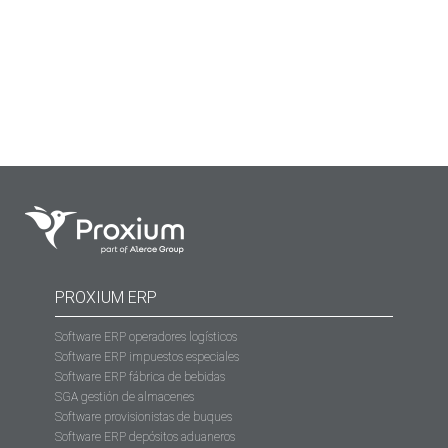
referente al manejo del ERP o del SGA, si no que vamos
mucho más allá. Desde PROXIUM organizamos cursos
para el sector logístico, con el objetivo de transformar…
PROXIUM ERP
Software ERP operadores logísticos
Software ERP impuestos especiales
Software ERP fábrica de bebidas
SGA gestión de almacenes
Software provisionistas de buques
Software ERP depósitos aduaneros