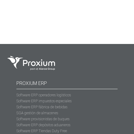
mucho más allá. Desde PROXIUM organizamos cursos
para el sector logístico, con el objetivo de transformar…
PROXIUM ERP
Software ERP operadores logísticos
Software ERP impuestos especiales
Software ERP fábrica de bebidas
SGA gestión de almacenes
Software provisionistas de buques
Software ERP depósitos aduaneros
Software ERP Tiendas Duty Free