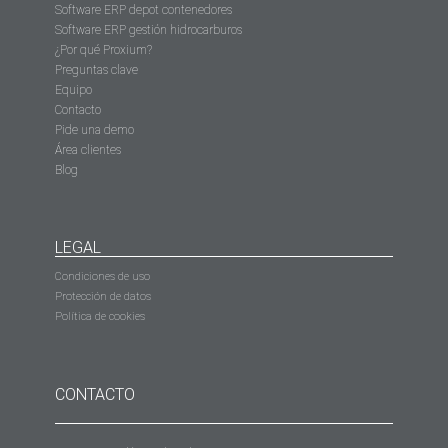
Software ERP depot contenedores
Software ERP gestión hidrocarburos
¿Por qué Proxium?
Preguntas clave
Equipo
Contacto
Pide una demo
Área clientes
Blog
LEGAL
Condiciones de uso
Protección de datos
Política de cookies
CONTACTO