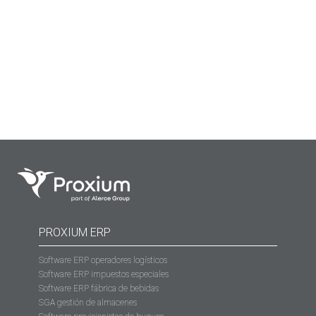
una empresa y es algo que debes tener integrado en su
software ERP. Los movimientos de mercancía: Claves
para la gestión de un almacén Una vez que la mercancía
se descarga y se ubica,…
PROXIUM ERP
Software ERP operadores logísticos
Software ERP impuestos especiales
Software ERP fábrica de bebidas
SGA gestión de almacenes