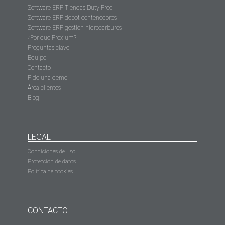
Software ERP Tiendas Duty Free
Software ERP depot contenedores
Software ERP gestión hidrocarburos
¿Por qué Proxium?
Preguntas clave
Equipo
Contacto
Pide una demo
Área clientes
Blog
LEGAL
Condiciones de uso
Protección de datos
Política de cookies
CONTACTO