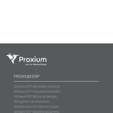
estos sistemas solo se «hablan» de forma esporádica o
manual. Mantenerlos separados no es eficiencia; es una
receta para el caos:…
PROXIUM ERP
Software ERP operadores logísticos
Software ERP impuestos especiales
Software ERP fábrica de bebidas
SGA gestión de almacenes
Software provisionistas de buques
Software ERP depósitos aduaneros