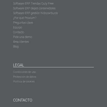
Software ERP Tiendas Duty Free
Software ERP depot contenedores
Software ERP gestión hidrocarburos
¿Por qué Proxium?
Preguntas clave
Equipo
Contacto
Pide una demo
Área clientes
Blog
LEGAL
Condiciones de uso
Protección de datos
Política de cookies
CONTACTO