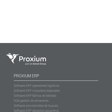
acaban ignorando las alertas críticas porque están
sepultados bajo un alud de notificaciones irrelevantes. A
menudo pensamos que tener más información…
PROXIUM ERP
Software ERP operadores logísticos
Software ERP impuestos especiales
Software ERP fábrica de bebidas
SGA gestión de almacenes
Software provisionistas de buques
Software ERP depósitos aduaneros