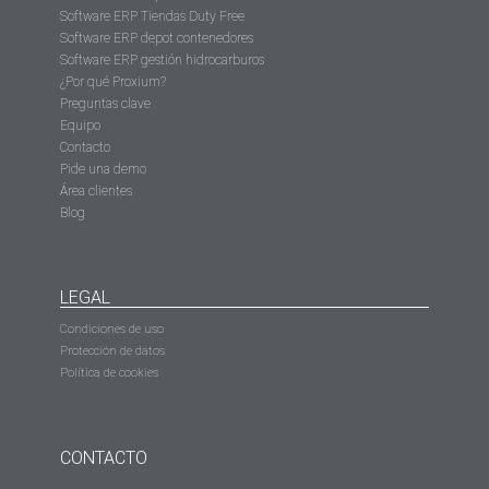
Software ERP Tiendas Duty Free
Software ERP depot contenedores
Software ERP gestión hidrocarburos
¿Por qué Proxium?
Preguntas clave
Equipo
Contacto
Pide una demo
Área clientes
Blog
LEGAL
Condiciones de uso
Protección de datos
Política de cookies
CONTACTO