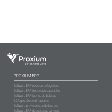
eliminar estos «atascos» es fundamental para lograr
eficiencia en el servicio. Un buen SGA (Software de
Gestión de Almacenes),…
PROXIUM ERP
Software ERP operadores logísticos
Software ERP impuestos especiales
Software ERP fábrica de bebidas
SGA gestión de almacenes
Software provisionistas de buques
Software ERP depósitos aduaneros