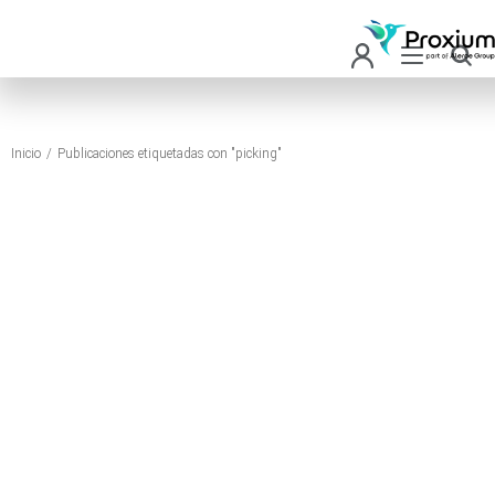
Inicio
Publicaciones etiquetadas con "picking"
Estás aquí: