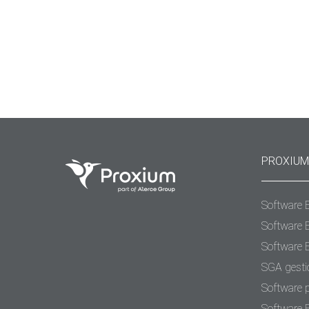
Almacenes o WMS) para las operaciones. El problem
surge cuando estos sistemas solo se «hablan» de
forma esporádica o manual. Mantenerlos separados
no es eficiencia; es una receta para el caos:…
PROXIUM
Software 
Software 
Software 
SGA gesti
Software 
Software 