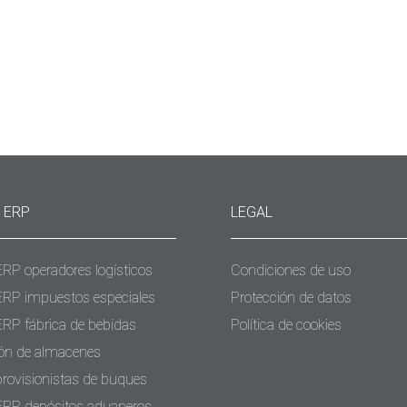
a
 ERP
LEGAL
ERP operadores logísticos
Condiciones de uso
ERP impuestos especiales
Protección de datos
ERP fábrica de bebidas
Política de cookies
ón de almacenes
provisionistas de buques
ERP depósitos aduaneros