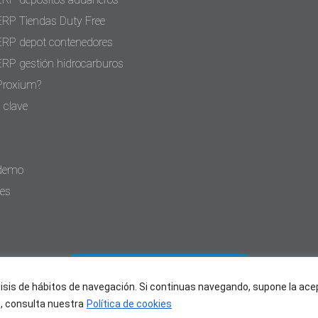
ERP Tiendas Duty Free
ERP depot contenedores
ERP gestión hidrocarburos
Proxium?
 clave
 demo
tes
PIDE UNA DEMO
álisis de hábitos de navegación. Si continuas navegando, supone la ace
, consulta nuestra
Política de cookies