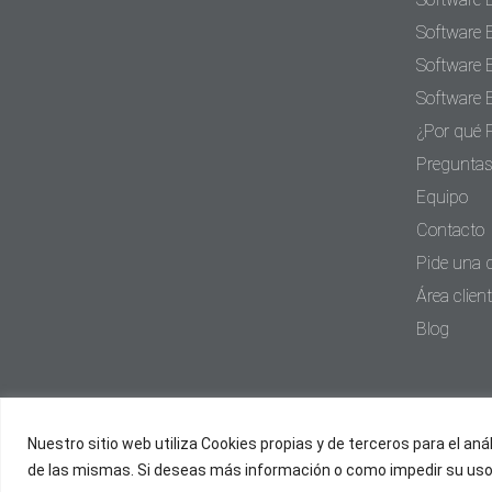
Software 
Software 
Software 
¿Por qué 
Preguntas
Equipo
Contacto
Pide una
Área clien
Blog
Nuestro sitio web utiliza Cookies propias y de terceros para el an
de las mismas. Si deseas más información o como impedir su uso