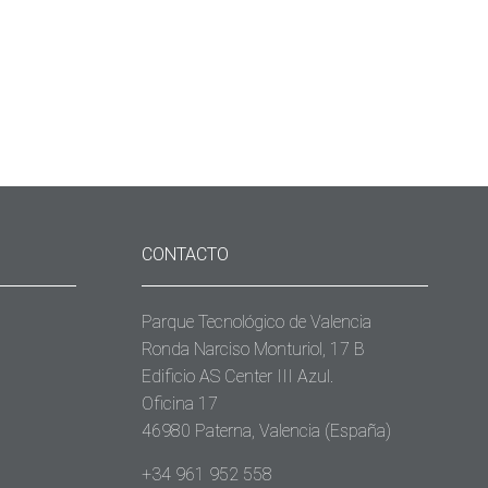
CONTACTO
Parque Tecnológico de Valencia
Ronda Narciso Monturiol, 17 B
Edificio AS Center III Azul.
Oficina 17
46980 Paterna, Valencia (España)
+34 961 952 558