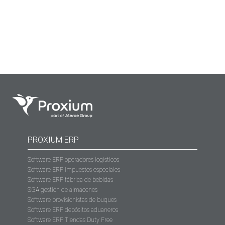
consistencia de la aplicación, su capacidad para
adaptarse a tus necesidades…
PROXIUM ERP
Software ERP operadores logísticos
Software ERP impuestos especiales
Software ERP fábrica de bebidas
SGA gestión de almacenes
Software provisionistas de buques
Software ERP depósitos aduaneros
Software ERP Tiendas Duty Free