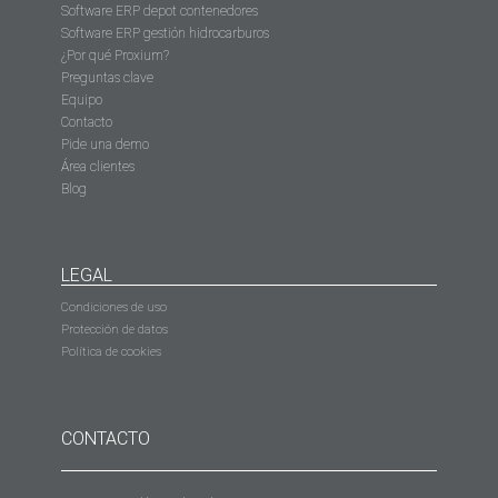
Software ERP depot contenedores
Software ERP gestión hidrocarburos
¿Por qué Proxium?
Preguntas clave
Equipo
Contacto
Pide una demo
Área clientes
Blog
LEGAL
Condiciones de uso
Protección de datos
Política de cookies
CONTACTO