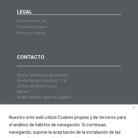
LEGAL
Condiciones de uso
Protección de datos
Política de cookies
CONTACTO
Parque Tecnológico de Valencia
Ronda Narciso Monturiol, 17 B
Edificio AS Center III Azul.
Oficina 17
46980 Paterna, Valencia (España)
+34 961 952 558
Nuestro sitio web utiliza Cookies propias y de terceros para
info@proxium.es
el análisis de hábitos de navegación. Si continuas
navegando, supone la aceptación de la instalación de las