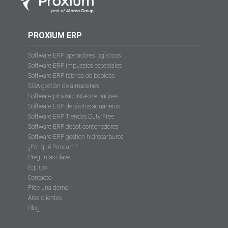
PROXIUM ERP
Software ERP operadores logísticos
Software ERP impuestos especiales
Software ERP fábrica de bebidas
SGA gestión de almacenes
Software provisionistas de buques
Software ERP depósitos aduaneros
Software ERP Tiendas Duty Free
Software ERP depot contenedores
Software ERP gestión hidrocarburos
¿Por qué Proxium?
Preguntas clave
Equipo
Contacto
Pide una demo
Área clientes
Blog