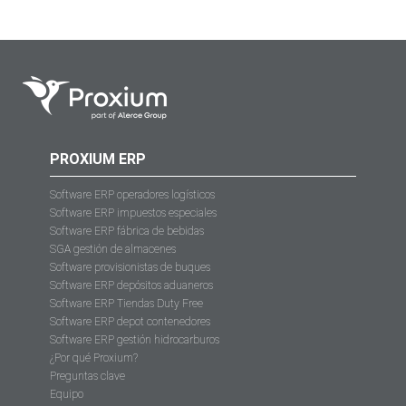
PROXIUM ERP
Software ERP operadores logísticos
Software ERP impuestos especiales
Software ERP fábrica de bebidas
SGA gestión de almacenes
Software provisionistas de buques
Software ERP depósitos aduaneros
Software ERP Tiendas Duty Free
Software ERP depot contenedores
Software ERP gestión hidrocarburos
¿Por qué Proxium?
Preguntas clave
Equipo