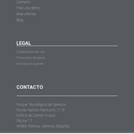
Contacto
Pide una demo
Área clientes
Blog
LEGAL
Condiciones de uso
Protección de datos
Política de cookies
CONTACTO
Parque Tecnológico de Valencia
Ronda Narciso Monturiol, 17 B
Edificio AS Center III Azul.
Oficina 17
46980 Paterna, Valencia (España)