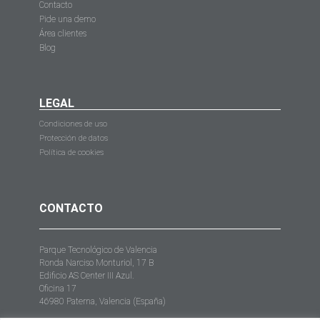
Contacto
Pide una demo
Área clientes
Blog
LEGAL
Condiciones de uso
Protección de datos
Política de cookies
CONTACTO
Parque Tecnológico de Valencia
Ronda Narciso Monturiol, 17 B
Edificio AS Center III Azul.
Oficina 17
46980 Paterna, Valencia (España)