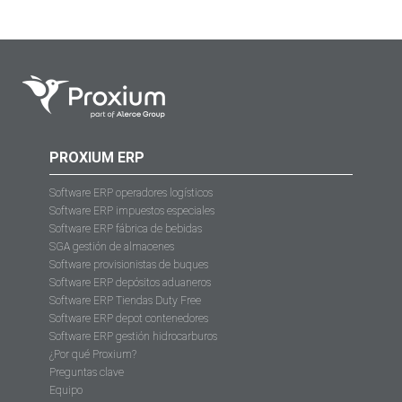
PROXIUM ERP
Software ERP operadores logísticos
Software ERP impuestos especiales
Software ERP fábrica de bebidas
SGA gestión de almacenes
Software provisionistas de buques
Software ERP depósitos aduaneros
Software ERP Tiendas Duty Free
Software ERP depot contenedores
Software ERP gestión hidrocarburos
¿Por qué Proxium?
Preguntas clave
Equipo