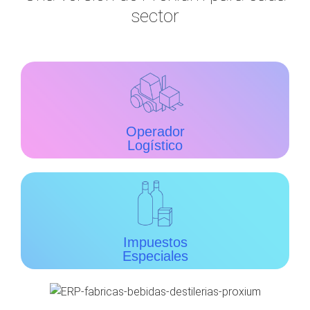
sector
Operador
Logístico
Impuestos
Especiales