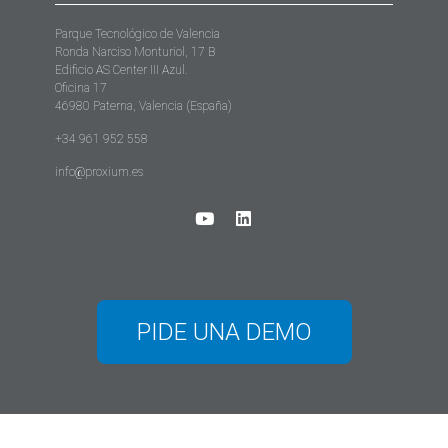
Parque Tecnológico de Valencia
Ronda Narciso Monturiol, 17 B
Edificio AS Center III Azul.
Oficina 17
46980 Paterna, Valencia (España)
+34 961 952 558
info@proxium.es
PIDE UNA DEMO