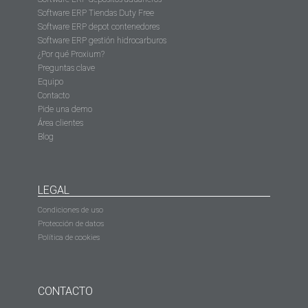
Software ERP Tiendas Duty Free
Software ERP depot contenedores
Software ERP gestión hidrocarburos
¿Por qué Proxium?
Preguntas clave
Equipo
Contacto
Pide una demo
Área clientes
Blog
LEGAL
Condiciones de uso
Protección de datos
Política de cookies
CONTACTO