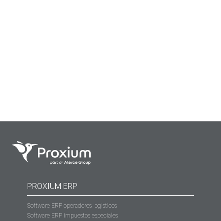
Quizás el primer problema es que el sistema informático
diseñado por la AEAT no estaba, inicialmente, preparado
para responder al 100% de la casuística. Algo que poco a
poco ha ido resolviéndose con más o menos celeridad a
medida que los operadores han ido planteando
casuísticas no contempladas.
PROXIUM ERP
Software ERP operadores logísticos
Software ERP impuestos especiales