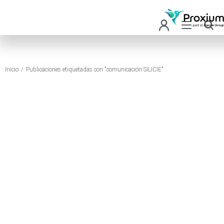
Inicio
Publicaciones etiquetadas con "comunicación SILICIE"
Estás aquí: