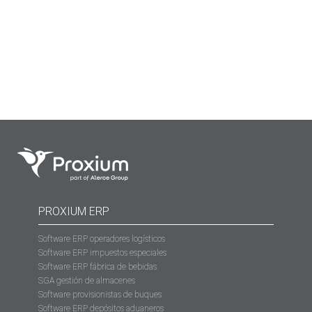
de un ERP-SGA es lo que marca la diferencia entre tener
una solución informática que simplemente funciona o
tener…
PROXIUM ERP
Software ERP operadores logísticos
Software ERP impuestos especiales
Software ERP fábrica de bebidas
SGA gestión de almacenes
Software provisionistas de buques
Software ERP depósitos aduaneros