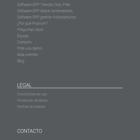
Software ERP Tiendas Duty Free
Software ERP depot contenedores
Software ERP gestión hidrocarburos
¿Por qué Proxium?
Preguntas clave
Equipo
Contacto
Pide una demo
Área clientes
Blog
LEGAL
Condiciones de uso
Protección de datos
Política de cookies
CONTACTO