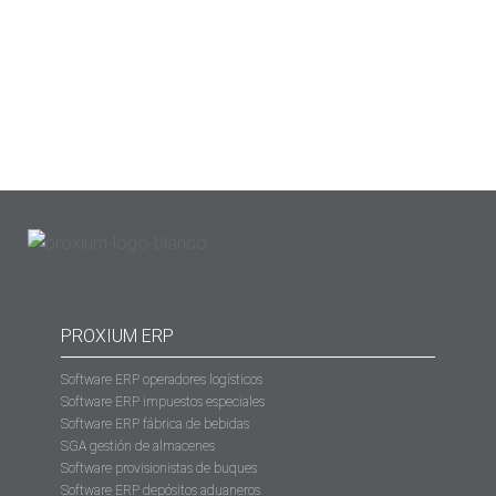
respecto, recomendamos partir de un punto de nuestra
operativa que no esté marchando muy bien. Imaginemos
que estamos midiendo el…
PROXIUM ERP
Software ERP operadores logísticos
Software ERP impuestos especiales
Software ERP fábrica de bebidas
SGA gestión de almacenes
Software provisionistas de buques
Software ERP depósitos aduaneros