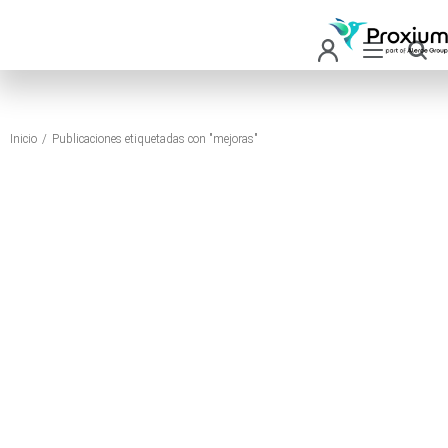
Inicio
Publicaciones etiquetadas con "mejoras"
Estás aquí: