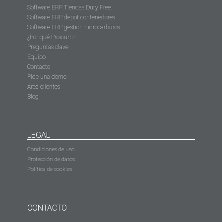
Software ERP Tiendas Duty Free
Software ERP depot contenedores
Software ERP gestión hidrocarburos
¿Por qué Proxium?
Preguntas clave
Equipo
Contacto
Pide una demo
Área clientes
Blog
LEGAL
Condiciones de uso
Protección de datos
Política de cookies
CONTACTO