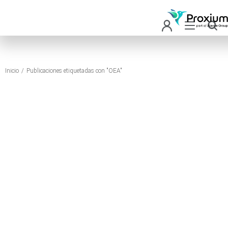
Inicio
Publicaciones etiquetadas con "OEA"
Estás aquí: