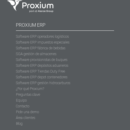
PROXIUM ERP
Software ERP operadores logísticos
Software ERP impuestos especiales
Software ERP fábrica de bebidas
SGA gestión de almacenes
Software provisionistas de buques
Software ERP depósitos aduaneros
Software ERP Tiendas Duty Free
Software ERP depot contenedores
Software ERP gestión hidrocarburos
¿Por qué Proxium?
Preguntas clave
Equipo
Contacto
Pide una demo
Área clientes
Blog