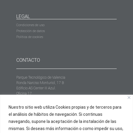
LEGAL
Condiciones de uso
Protección de datos
Política de cookies
CONTACTO
Parque Tecnológico de Valencia
Ronda Narciso Monturiol, 17 B
Edificio AS Center III Azul.
Oficina 17
46980 Paterna, Valencia (España)
Nuestro sitio web utiliza Cookies propias y de terceros para
+34 961 952 558
el análisis de hábitos de navegación. Si continuas
info@proxium.es
navegando, supone la aceptación de la instalación de las
mismas. Si deseas más información o como impedir su uso,