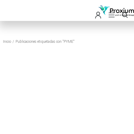
Inicio
Publicaciones etiquetadas con "PYME"
Estás aquí: