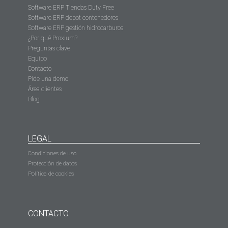
Software ERP Tiendas Duty Free
Software ERP depot contenedores
Software ERP gestión hidrocarburos
¿Por qué Proxium?
Preguntas clave
Equipo
Contacto
Pide una demo
Área clientes
Blog
LEGAL
Condiciones de uso
Protección de datos
Política de cookies
CONTACTO