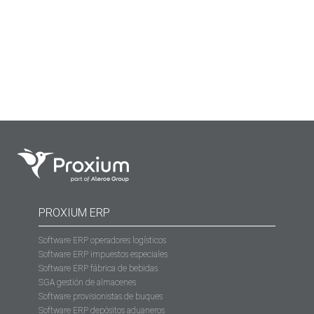
respecto, recomendamos partir de un punto de nuestra
operativa que no esté marchando muy bien. Imaginemos
que estamos midiendo el…
PROXIUM ERP
Software ERP operadores logísticos
Software ERP impuestos especiales
Software ERP fábrica de bebidas
SGA gestión de almacenes
Software provisionistas de buques
Software ERP depósitos aduaneros