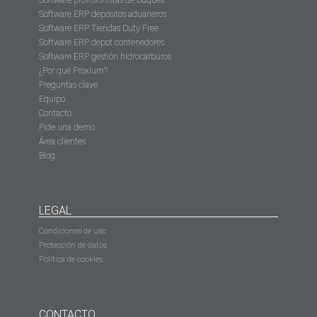
Software provisionistas de buques
Software ERP depósitos aduaneros
Software ERP Tiendas Duty Free
Software ERP depot contenedores
Software ERP gestión hidrocarburos
¿Por qué Proxium?
Preguntas clave
Equipo
Contacto
Pide una demo
Área clientes
Blog
LEGAL
Condiciones de uso
Protección de datos
Política de cookies
CONTACTO