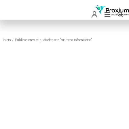
Inicio
Publicaciones etiquetadas con "sistema informático"
Estás aquí: