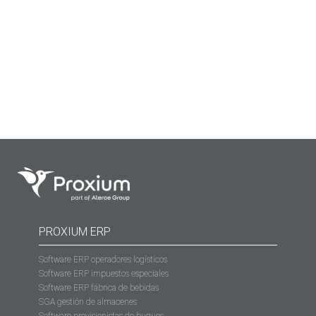
recapitular, es la mejor manera de seguir mejorando.
Queremos compartir contigo los hitos principales de
nuestro 2022 y nada mejor que ver esta información con
números para ver dónde estamos.
PROXIUM ERP
Software ERP operadores logísticos
Software ERP impuestos especiales
Software ERP fábrica de bebidas
SGA gestión de almacenes