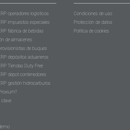
ERP operadores logísticos
Condiciones de uso
ERP impuestos especiales
Protección de datos
ERP fábrica de bebidas
Política de cookies
ón de almacenes
provisionistas de buques
ERP depósitos aduaneros
ERP Tiendas Duty Free
ERP depot contenedores
ERP gestión hidrocarburos
Proxium?
 clave
 demo