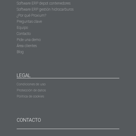
Software ERP depot contenedores
Software ERP gestión hidrocarburos
¿Por qué Proxium?
Preguntas clave
Equipo
Contacto
Pide una demo
Área clientes
Blog
LEGAL
Condiciones de uso
Protección de datos
Política de cookies
CONTACTO