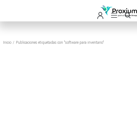
Inicio
Publicaciones etiquetadas con "software para inventario"
Estás aquí: