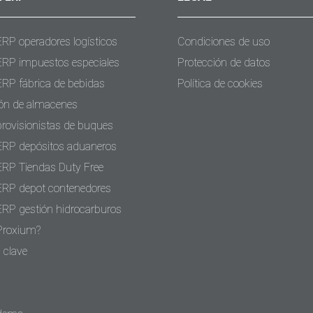
ERP operadores logísticos
Condiciones de uso
ERP impuestos especiales
Protección de datos
ERP fábrica de bebidas
Política de cookies
ón de almacenes
provisionistas de buques
ERP depósitos aduaneros
ERP Tiendas Duty Free
ERP depot contenedores
ERP gestión hidrocarburos
Proxium?
 clave