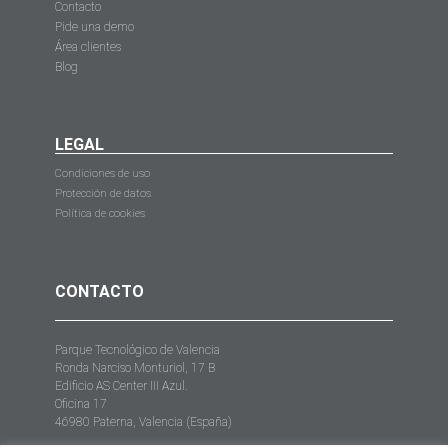
Contacto
Pide una demo
Área clientes
Blog
LEGAL
Condiciones de uso
Protección de datos
Política de cookies
CONTACTO
Parque Tecnológico de Valencia
Ronda Narciso Monturiol, 17 B
Edificio AS Center III Azul.
Oficina 17
46980 Paterna, Valencia (España)