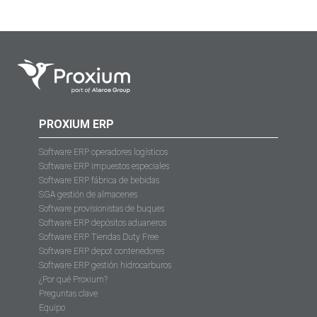
PROXIUM ERP
Software ERP operadores logísticos
Software ERP impuestos especiales
Software ERP fábrica de bebidas
SGA gestión de almacenes
Software provisionistas de buques
Software ERP depósitos aduaneros
Software ERP Tiendas Duty Free
Software ERP depot contenedores
Software ERP gestión hidrocarburos
¿Por qué Proxium?
Preguntas clave
Equipo