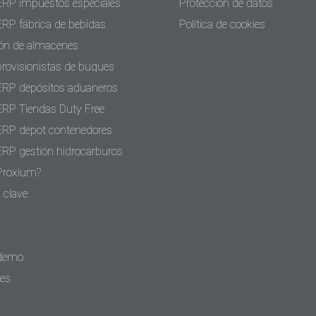
ERP impuestos especiales
Protección de datos
ERP fábrica de bebidas
Política de cookies
ón de almacenes
provisionistas de buques
ERP depósitos aduaneros
ERP Tiendas Duty Free
ERP depot contenedores
ERP gestión hidrocarburos
Proxium?
 clave
 demo
tes