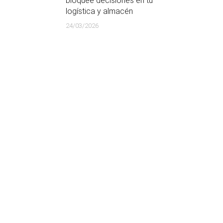
bloquee decisiones en tu
logística y almacén
24/03/2026