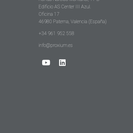
Edificio AS Center III Azul.
Oficina 17
46980 Paterna, Valencia (España)
+34 961 952 558
info@proxium.es