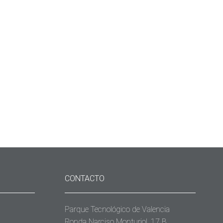
CONTACTO
Parque Tecnológico de Valencia
Ronda Narciso Monturiol, 17 B