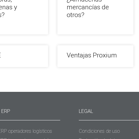
enas y
mercancías de
s?
otros?
E
Ventajas Proxium
 ERP
LEGAL
ERP operadores logísticos
Condiciones de uso