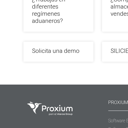
diferentes
almac
regímenes
vende
aduaneros?
Solicita una demo
SILICI
PROXIUM
Software 