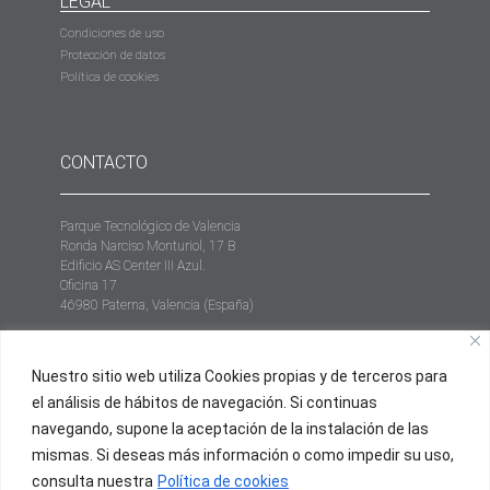
LEGAL
Condiciones de uso
Protección de datos
Política de cookies
CONTACTO
Parque Tecnológico de Valencia
Ronda Narciso Monturiol, 17 B
Edificio AS Center III Azul.
Oficina 17
46980 Paterna, Valencia (España)
+34 961 952 558
Nuestro sitio web utiliza Cookies propias y de terceros para
info@proxium.es
el análisis de hábitos de navegación. Si continuas
navegando, supone la aceptación de la instalación de las
mismas. Si deseas más información o como impedir su uso,
consulta nuestra
Política de cookies