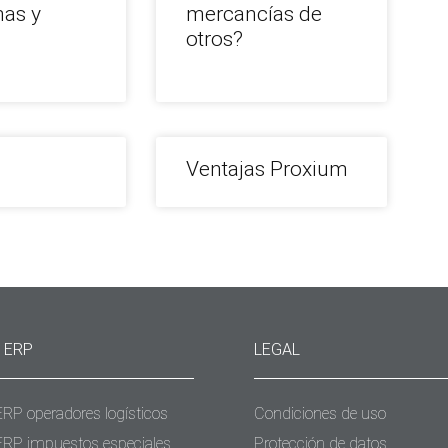
as y
mercancías de
?
otros?
Ventajas Proxium
 ERP
LEGAL
ERP operadores logísticos
Condiciones de uso
ERP impuestos especiales
Protección de datos