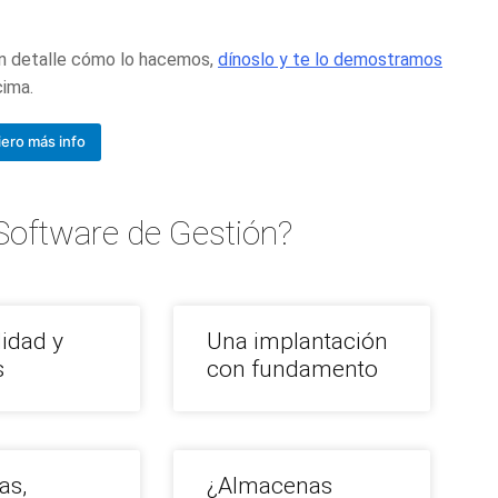
.
n detalle cómo lo hacemos,
dínoslo y te lo demostramos
cima.
ero más info
Software de Gestión?
lidad y
Una implantación
s
con fundamento
as,
¿Almacenas