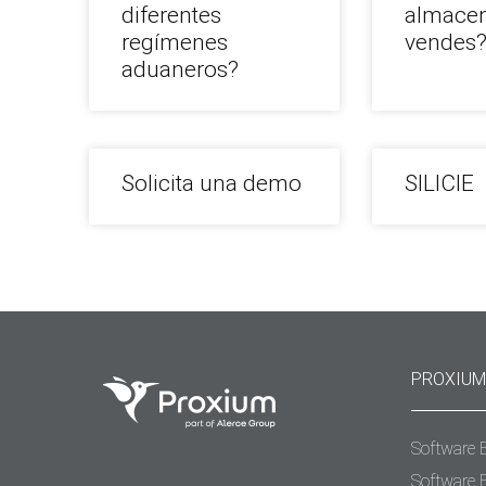
diferentes
almacen
regímenes
vendes
aduaneros?
Solicita una demo
SILICIE
PROXIUM
Software 
Software 