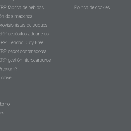
ERP fábrica de bebidas
Política de cookies
ón de almacenes
provisionistas de buques
ERP depósitos aduaneros
ERP Tiendas Duty Free
ERP depot contenedores
ERP gestión hidrocarburos
Proxium?
 clave
 demo
tes