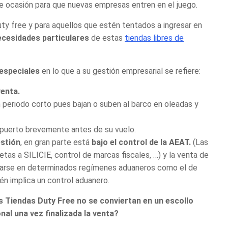
nte ocasión para que nuevas empresas entren en el juego.
ty free
y para aquellos que estén tentados a ingresar en
ecesidades particulares
de estas
tiendas libres de
 especiales
en lo que a su
gestión empresarial
se refiere:
venta.
periodo corto pues bajan o suben al barco en oleadas y
ropuerto brevemente antes de su vuelo.
stión
, en gran parte está
bajo el control de la AEAT.
(Las
tas a SILICIE, control de marcas fiscales, …) y la venta de
zarse en determinados
regímenes aduaneros
como el de
ién implica un
control aduanero
.
as Tiendas Duty Free
no se conviertan en un escollo
nal una vez finalizada la venta?