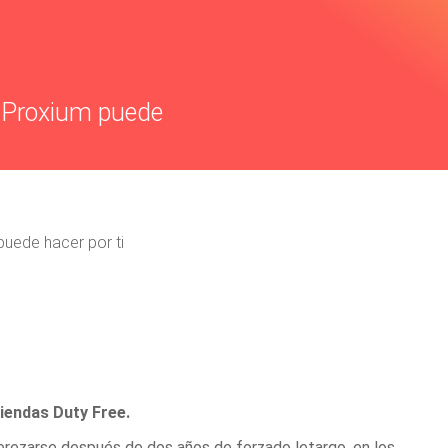
e Proxium puede
puede hacer por ti
iendas Duty Free.
rezarse después de dos años de forzado letargo, en los