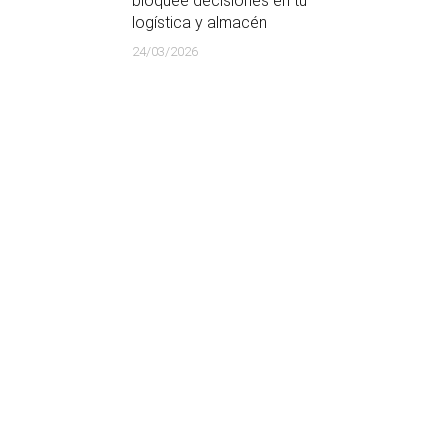
bloquee decisiones en tu
logística y almacén
24/03/2026