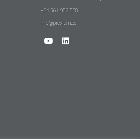
+34 961 952 558
info@proxium.es