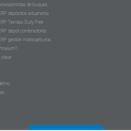
provisionistas de buques
ERP depósitos aduaneros
ERP Tiendas Duty Free
ERP depot contenedores
ERP gestión hidrocarburos
Proxium?
 clave
 demo
tes