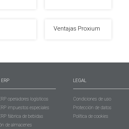
Ventajas Proxium
 ERP
LEGAL
ERP operadores logísticos
Condiciones de uso
ERP impuestos especiales
Protección de datos
ERP fábrica de bebidas
Política de cookies
ón de almacenes