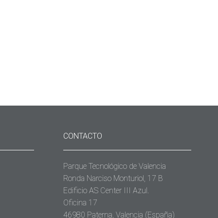
CONTACTO
Parque Tecnológico de Valencia
Ronda Narciso Monturiol, 17 B
Edificio AS Center III Azul.
Oficina 17
46980 Paterna, Valencia (España)