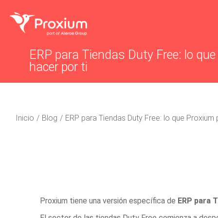
ERP para Tiendas Duty Free: lo qu
hacer por ti
Estás aquí:
Inicio
Blog
ERP para Tiendas Duty Free: lo que Proxium 
Proxium tiene una versión específica de
ERP para T
El sector de las
tiendas Duty Free
comienza a despe