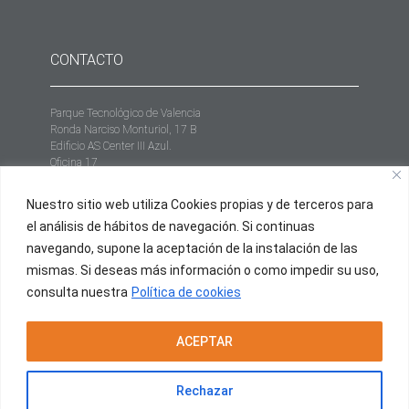
CONTACTO
Parque Tecnológico de Valencia
Ronda Narciso Monturiol, 17 B
Edificio AS Center III Azul.
Oficina 17
46980 Paterna, Valencia (España)
Nuestro sitio web utiliza Cookies propias y de terceros para
+34 961 952 558
el análisis de hábitos de navegación. Si continuas
info@proxium.es
navegando, supone la aceptación de la instalación de las
mismas. Si deseas más información o como impedir su uso,
consulta nuestra
Política de cookies
ACEPTAR
PIDE UNA DEMO
Rechazar