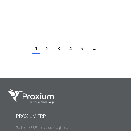
tabaco. Este impuesto se implementa para cubrir
productos que, aunque contienen nicotina, no estaban
previamente sujetos…
1
2
3
4
5
→
PROXIUM ERP
Software ERP operadores logísticos