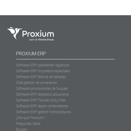
PROXIUM ERP
Software ERP operadores logísticos
Software ERP impuestos especiales
Software ERP fábrica de bebidas
SGA gestión de almacenes
Software provisionistas de buques
Software ERP depósitos aduaneros
Software ERP Tiendas Duty Free
Software ERP depot contenedores
Software ERP gestión hidrocarburos
¿Por qué Proxium?
Preguntas clave
Equipo