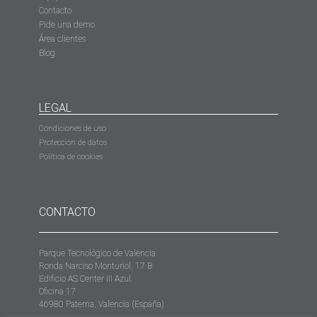
Contacto
Pide una demo
Área clientes
Blog
LEGAL
Condiciones de uso
Protección de datos
Política de cookies
CONTACTO
Parque Tecnológico de Valencia
Ronda Narciso Monturiol, 17 B
Edificio AS Center III Azul.
Oficina 17
46980 Paterna, Valencia (España)